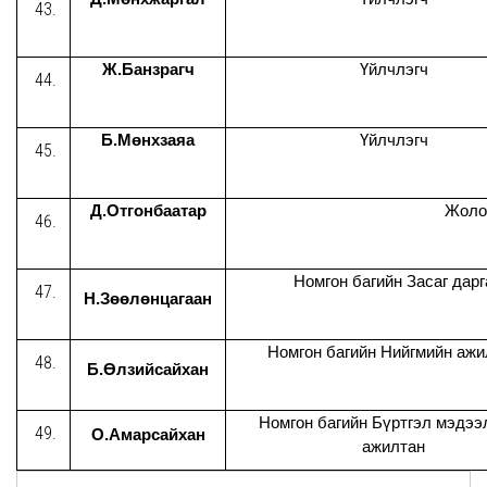
Ж.Банзрагч
Үйлчлэгч
Б.Мөнхзаяа
Үйлчлэгч
Д.Отгонбаатар
Жолоо
Номгон багийн Засаг дарг
Н.Зөөлөнцагаан
Номгон багийн Нийгмийн ажи
Б.Өлзийсайхан
Номгон багийн Бүртгэл мэдээ
О.Амарсайхан
ажилтан