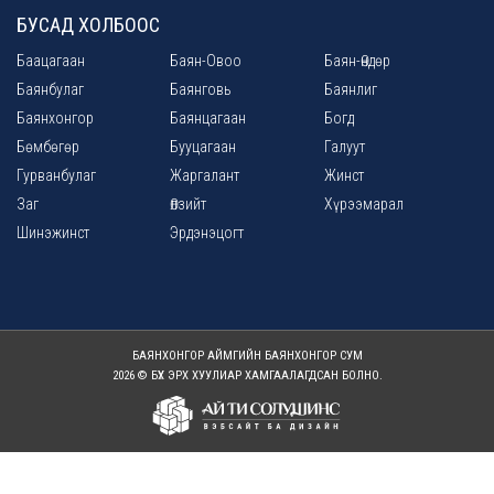
БУСАД ХОЛБООС
Баацагаан
Баян-Овоо
Баян-Өндөр
Баянбулаг
Баянговь
Баянлиг
Баянхонгор
Баянцагаан
Богд
Бөмбөгөр
Бууцагаан
Галуут
Гурванбулаг
Жаргалант
Жинст
Заг
Өлзийт
Хүрээмарал
Шинэжинст
Эрдэнэцогт
БАЯНХОНГОР АЙМГИЙН БАЯНХОНГОР СУМ
2026 © БҮХ ЭРХ ХУУЛИАР ХАМГААЛАГДСАН БОЛНО.