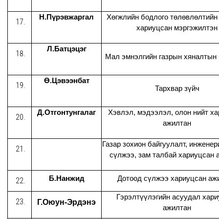
Н.Пүрэвжаргал
Хөгжлийн бодлого төлөвлөлтийн
хариуцсан мэргэжилтэн
Л.Батцэцэг
Мал эмнэлгийн газрын хяналтын 
Ө.Цэвээнбат
Тархвар зүйч
Д.Отгонтунгалаг
Хэвлэл, мэдээлэл, олон нийт х
ажилтан
Газар зохион байгуулалт, инжене
сүлжээ, зам талбай хариуцсан 
Б.Нанжид
Дотоод сүлжээ хариуцсан аж
Гэрэлтүүлэгийн асуудал хари
Г.Оюун-Эрдэнэ
ажилтан