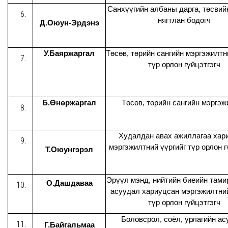
Санхүүгийн албаны дарга, төсвий
нягтлан бодогч
Д.Оюун-Эрдэнэ
У.Баяржаргал
Төсөв, төрийн сангийн мэргэжилтн
түр орлон гүйцэтгэгч
Б.Өнөржаргал
Төсөв, төрийн сангийн мэргэж
Худалдан авах ажиллагаа хар
мэргэжилтний үүргийг түр орлон г
Т.Оюунгэрэл
Эрүүл мэнд, нийтийн биеийн тами
О.Дашдаваа
асуудал хариуцсан мэргэжилтний
түр орлон гүйцэтгэгч
Боловсрол, соёл, урлагийн а
Г.Байгальмаа