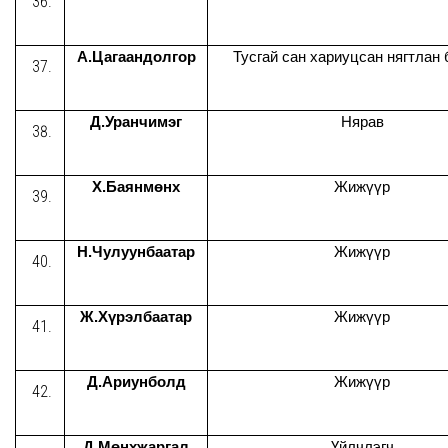
А.Цагаандолгор
Тусгай сан хариуцсан нягтлан 
Д.Уранчимэг
Нярав
Х.Баянмөнх
Жижүүр
Н.Чулуунбаатар
Жижүүр
Ж.Хүрэлбаатар
Жижүүр
Д.Ариунболд
Жижүүр
Д.Мөнхжаргал
Үйлчлэгч