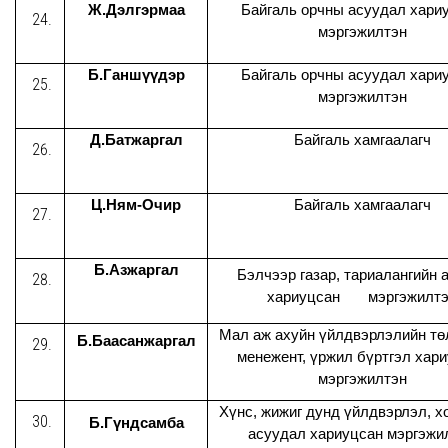
Ж.Дэлгэрмаа
Байгаль орчны асуудал хари
мэргэжилтэн
Б.Ганшүүдэр
Байгаль орчны асуудал хари
мэргэжилтэн
Д.Батжаргал
Байгаль хамгаалагч
Ц.Ням-Очир
Байгаль хамгаалагч
Б.Азжаргал
Бэлчээр газар, тариалангийн 
хариуцсан мэргэжилтэ
Мал аж ахуйн үйлдвэрлэлийн тө
Б.Баасанжаргал
менежент, үржил бүртгэл хар
мэргэжилтэн
Хүнс, жижиг дунд үйлдвэрлэл, 
Б.Гүндсамба
асуудал хариуцсан мэргэжи