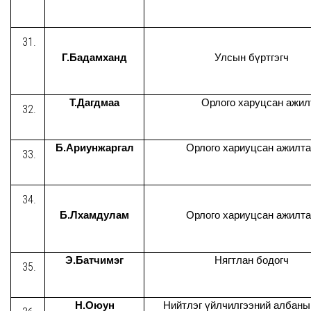
Г.Бадамханд
Улсын бүртгэгч
Т.Дагдмаа
Орлого харуцсан ажил
Б.Ариунжаргал
Орлого хариуцсан ажилт
Б.Лхамдулам
Орлого хариуцсан ажилт
Э.Батчимэг
Нягтлан бодогч
Н.Оюун
Нийтлэг үйлчилгээний албаны