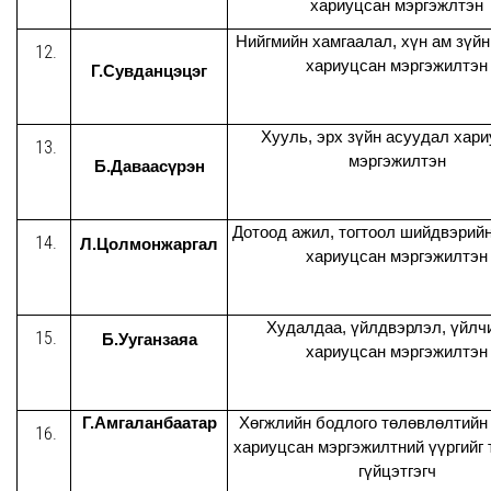
хариуцсан мэргэжлтэн
Нийгмийн хамгаалал, хүн ам зүй
хариуцсан мэргэжилтэн
Г.Сувданцэцэг
Хууль, эрх зүйн асуудал хар
мэргэжилтэн
Б.Даваасүрэн
Дотоод ажил, тогтоол шийдвэрий
Л.Цолмонжаргал
хариуцсан мэргэжилтэн
Худалдаа, үйлдвэрлэл, үйлч
Б.Ууганзаяа
хариуцсан мэргэжилтэн
Г.Амгаланбаатар
Хөгжлийн бодлого төлөвлөлтийн
хариуцсан мэргэжилтний үүргийг 
гүйцэтгэгч