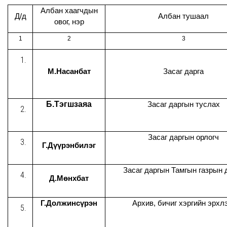
Албан хаагчдын
Д/д
Албан тушаал
овог, нэр
1
2
3
М.Насанбат
Засаг дарга
Б.Тэгшзаяа
Засаг даргын туслах
Засаг даргын орлогч
Г.Дүүрэнбилэг
Засаг даргын Тамгын газрын 
Д.Мөнхбат
Г.Должинсүрэн
Архив, бичиг хэргийн эрхл