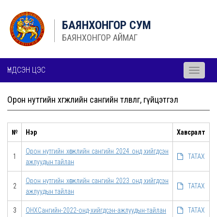
БАЯНХОНГОР СУМ
БАЯНХОНГОР АЙМАГ
ҮНДСЭН ЦЭС
Toggle
navigati
Орон нутгийн хөгжлийн сангийн төлөвлөгөө, гүйцэтгэл
№
Нэр
Хавсралт
Орон нутгийн хөгжлийн сангийн 2024 онд хийгдсэн
1
ТАТАХ
ажлуудын тайлан
Орон нутгийн хөгжлийн сангийн 2023 онд хийгдсэн
2
ТАТАХ
ажлуудын тайлан
3
ОНХСангийн-2022-онд-хийгдсэн-ажлуудын-тайлан
ТАТАХ