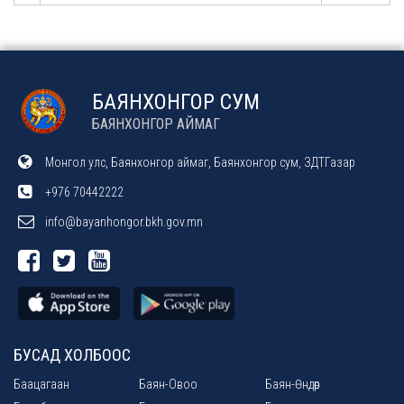
БАЯНХОНГОР СУМ
БАЯНХОНГОР АЙМАГ
Монгол улс, Баянхонгор аймаг, Баянхонгор сум, ЗДТГазар
+976 70442222
info@bayanhongor.bkh.gov.mn
БУСАД ХОЛБООС
Баацагаан
Баян-Овоо
Баян-Өндөр