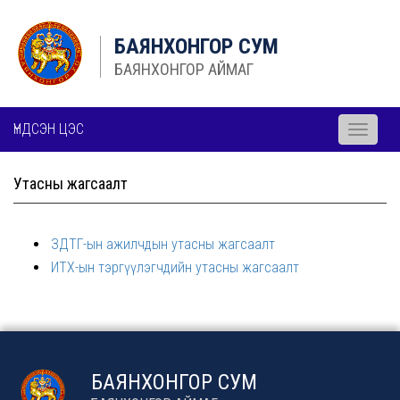
БАЯНХОНГОР СУМ
БАЯНХОНГОР АЙМАГ
ҮНДСЭН ЦЭС
Toggle
navigati
Утасны жагсаалт
ЗДТГ-ын ажилчдын утасны жагсаалт
ИТХ-ын тэргүүлэгчдийн утасны жагсаалт
БАЯНХОНГОР СУМ