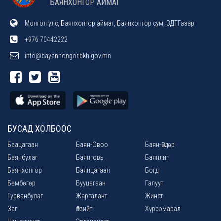
БАЯНХОНГОР АЙМАГ
Монгол улс, Баянхонгор аймаг, Баянхонгор сум, ЗДТГазар
+976 70442222
info@bayanhongor.bkh.gov.mn
БУСАД ХОЛБООС
Баацагаан
Баян-Овоо
Баян-Өндөр
Баянбулаг
Баянговь
Баянлиг
Баянхонгор
Баянцагаан
Богд
Бөмбөгөр
Бууцагаан
Галуут
Гурванбулаг
Жаргалант
Жинст
Заг
Өлзийт
Хүрээмарал