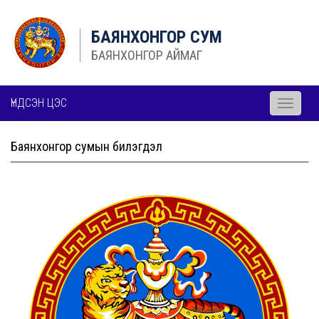
БАЯНХОНГОР СУМ
БАЯНХОНГОР АЙМАГ
ҮНДСЭН ЦЭС
Toggle
navigati
Баянхонгор сумын билэгдэл