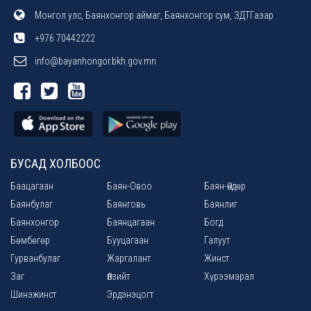
Монгол улс, Баянхонгор аймаг, Баянхонгор сум, ЗДТГазар
+976 70442222
info@bayanhongor.bkh.gov.mn
БУСАД ХОЛБООС
Баацагаан
Баян-Овоо
Баян-Өндөр
Баянбулаг
Баянговь
Баянлиг
Баянхонгор
Баянцагаан
Богд
Бөмбөгөр
Бууцагаан
Галуут
Гурванбулаг
Жаргалант
Жинст
Заг
Өлзийт
Хүрээмарал
Шинэжинст
Эрдэнэцогт