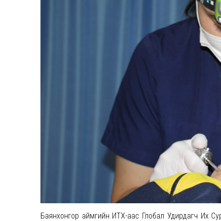
Баянхонгор аймгийн ИТХ-аас Глобал Удирдагч Их Сург