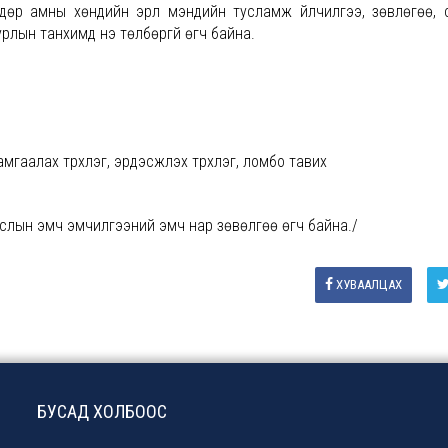
дөр амны хөндийн эрүүл мэндийн тусламж үйлчилгээ, зөвлөгөө, 
лын танхимд үнэ төлбөргүй өгч байна.
амгаалах түрхлэг, эрдэсжүүлэх түрхлэг, ломбо тавих
аслын эмч эмчилгээний эмч нар зөвөлгөө өгч байна./
ХУВААЛЦАХ
БУСАД ХОЛБООС