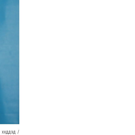
хдүүдэд /