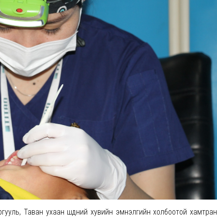
ууль, Таван ухаан шүдний хувийн эмнэлгийн холбоотой хамтран хүү