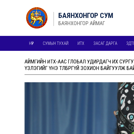
БАЯНХОНГОР СУМ
БАЯНХОНГОР АЙМАГ
НҮҮР
СУМЫН ТУХАЙ
ИТХ
ЗАСАГ ДАРГА
ЗДТ
БУСАД МЭДЭЭЛЛИЙН ИЛ ТОД, НЭЭЛТТЭЙ БАЙДАЛ
АЙМГИЙН ИТХ-ААС ГЛОБАЛ УДИРДАГЧ ИХ СУРГ
ҮЗЛЭГИЙГ ҮНЭ ТӨЛБӨРГҮЙ ЗОХИОН БАЙГУУЛЖ БА