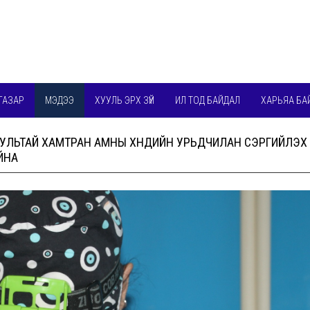
ГАЗАР
МЭДЭЭ
ХУУЛЬ ЭРХ ЗҮЙ
ИЛ ТОД БАЙДАЛ
ХАРЬЯА БА
УУЛЬТАЙ ХАМТРАН АМНЫ ХӨНДИЙН УРЬДЧИЛАН СЭРГИЙЛЭХ
ЙНА