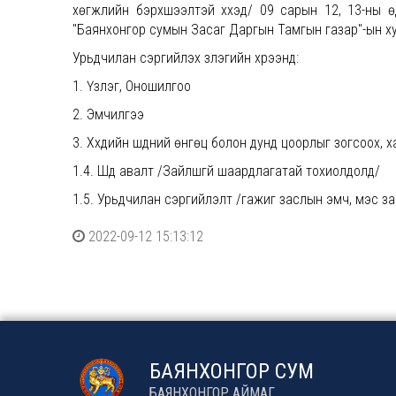
хөгжлийн бэрхшээлтэй хүүхэд/ 09 сарын 12, 13-ны ө
"Баянхонгор сумын Засаг Даргын Тамгын газар"-ын хур
Урьдчилан сэргийлэх үзлэгийн хүрээнд:
1. Үзлэг, Оношилгоо
2. Эмчилгээ
3. Хүүхдийн шүдний өнгөц болон дунд цоорлыг зогсоох, х
1.4. Шүд авалт /Зайлшгүй шаардлагатай тохиолдолд/
1.5. Урьдчилан сэргийлэлт /гажиг заслын эмч, мэс з
2022-09-12 15:13:12
БАЯНХОНГОР СУМ
БАЯНХОНГОР АЙМАГ