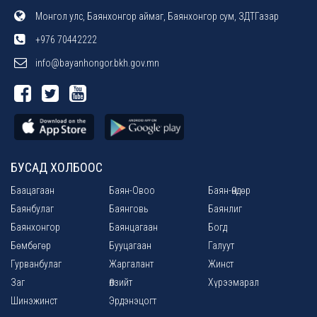
Монгол улс, Баянхонгор аймаг, Баянхонгор сум, ЗДТГазар
+976 70442222
info@bayanhongor.bkh.gov.mn
БУСАД ХОЛБООС
Баацагаан
Баян-Овоо
Баян-Өндөр
Баянбулаг
Баянговь
Баянлиг
Баянхонгор
Баянцагаан
Богд
Бөмбөгөр
Бууцагаан
Галуут
Гурванбулаг
Жаргалант
Жинст
Заг
Өлзийт
Хүрээмарал
Шинэжинст
Эрдэнэцогт