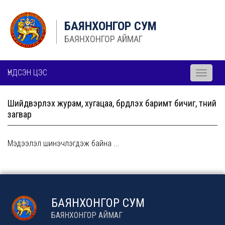
БАЯНХОНГОР СУМ
БАЯНХОНГОР АЙМАГ
ҮНДСЭН ЦЭС
Toggle
navigati
Шийдвэрлэх журам, хугацаа, бүрдүүлэх баримт бичиг, түүний
загвар
Мэдээлэл шинэчлэгдэж байна ...
БАЯНХОНГОР СУМ
БАЯНХОНГОР АЙМАГ