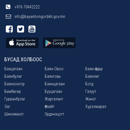
+976 70442222
info@bayanhongor.bkh.gov.mn
БУСАД ХОЛБООС
Баацагаан
Баян-Овоо
Баян-Өндөр
Баянбулаг
Баянговь
Баянлиг
Баянхонгор
Баянцагаан
Богд
Бөмбөгөр
Бууцагаан
Галуут
Гурванбулаг
Жаргалант
Жинст
Заг
Өлзийт
Хүрээмарал
Шинэжинст
Эрдэнэцогт