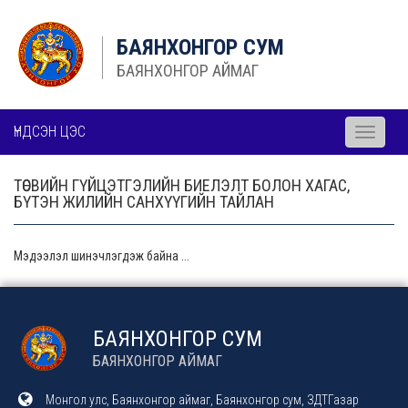
БАЯНХОНГОР СУМ
БАЯНХОНГОР АЙМАГ
ҮНДСЭН ЦЭС
Toggle
navigati
ТӨСВИЙН ГҮЙЦЭТГЭЛИЙН БИЕЛЭЛТ БОЛОН ХАГАС,
БҮТЭН ЖИЛИЙН САНХҮҮГИЙН ТАЙЛАН
Мэдээлэл шинэчлэгдэж байна ...
БАЯНХОНГОР СУМ
БАЯНХОНГОР АЙМАГ
Монгол улс, Баянхонгор аймаг, Баянхонгор сум, ЗДТГазар