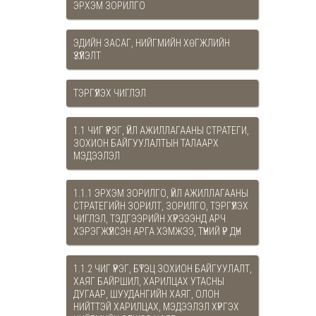
ЭРХЭМ ЗОРИЛГО
ЭДИЙН ЗАСАГ, НИЙГМИЙН ХӨГЖЛИЙН
ҮЗҮҮЛЭЛТ
ТЭРГҮҮЛЭХ ЧИГЛЭЛ
1.1 ЧИГ ҮҮРЭГ, ҮЙЛ АЖИЛЛАГААНЫ СТРАТЕГИ,
ЗОХИОН БАЙГУУЛАЛТЫН ТАЛААРХ
МЭДЭЭЛЭЛ
1.1.1 ЭРХЭМ ЗОРИЛГО, ҮЙЛ АЖИЛЛАГААНЫ
СТРАТЕГИЙН ЗОРИЛТ, ЗОРИЛГО, ТЭРГҮҮЛЭХ
ЧИГЛЭЛ, ТЭДГЭЭРИЙН ХҮРЭЭЭНД АРЧ
ХЭРЭГЖҮҮЛСЭН АРГА ХЭМЖЭЭ, ТҮҮНИЙ ҮР ДҮН
1.1.2 ЧИГ ҮҮРЭГ, БҮТЭЦ ЗОХИОН БАЙГУУЛАЛТ,
ХАЯГ БАЙРШИЛ, ХАРИЛЦАХ УТАСНЫ
ДУГААР, ШУУДАНГИЙН ХАЯГ, ОЛОН
НИЙТТЭЙ ХАРИЛЦАХ, МЭДЭЭЛЭЛ ХҮРГЭХ