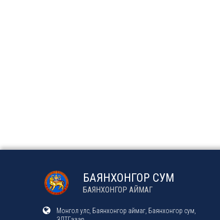
БАЯНХОНГОР СУМ
БАЯНХОНГОР АЙМАГ
Монгол улс, Баянхонгор аймаг, Баянхонгор сум,
ЗДТГазар