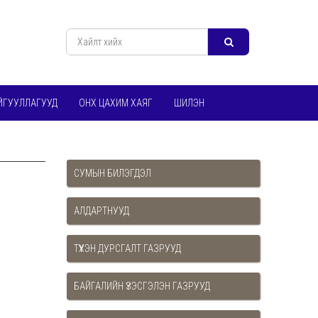
ЙГУУЛЛАГУУД
ОНХ ЦАХИМ ХАЯГ
ШИЛЭН
СУМЫН БИЛЭГДЭЛ
АЛДАРТНУУД
ТҮҮХЭН ДУРСГАЛТ ГАЗРУУД
БАЙГАЛИЙН ҮЗЭСГЭЛЭН ГАЗРУУД