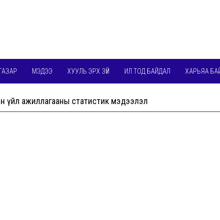
ГАЗАР
МЭДЭЭ
ХУУЛЬ ЭРХ ЗҮЙ
ИЛ ТОД БАЙДАЛ
ХАРЬЯА БА
барын үйл ажиллагааны статистик мэдээлэл