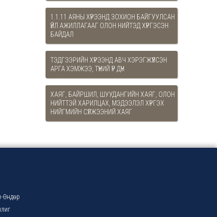
1.1.11 АЯНЫ ХҮРЭЭНД ЗОХИОН БАЙГУУЛСАН
ҮЙЛ АЖИЛЛАГААГ ОЛОН НИЙТЭД ХҮРГЭСЭН
БАЙДАЛ
ТЭДГЭЭРИЙН ХҮРЭЭНД АВЧ ХЭРЭГЖҮҮЛСЭН
АРГА ХЭМЖЭЭ, ТҮҮНИЙ ҮР ДҮН
ХАЯГ, БАЙРШИЛ, ШУУДАНГИЙН ХАЯГ, ОЛОН
НИЙТТЭЙ ХАРИЛЦАХ, МЭДЭЭЛЭЛ ХҮРГЭХ
НИЙГМИЙН СҮЛЖЭЭНИЙ ХАЯГ
-Өндөр
нлиг