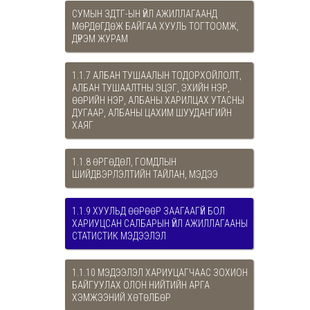
СУМЫН ЗДТГ-ЫН ҮЙЛ АЖИЛЛАГААНД
МӨРДӨГДӨЖ БАЙГАА ХУУЛЬ ТОГТООМЖ,
ДҮРЭМ ЖУРАМ
1.1.7 АЛБАН ТУШААЛЫН ТОДОРХОЙЛОЛТ,
АЛБАН ТУШААЛТНЫ ЭЦЭГ, ЭХИЙН НЭР,
ӨӨРИЙН НЭР, АЛБАНЫ ХАРИЛЦАХ УТАСНЫ
ДУГААР, АЛБАНЫ ЦАХИМ ШУУДАНГИЙН
ХАЯГ
1.1.8 ӨРГӨДӨЛ, ГОМДЛЫН
ШИЙДВЭРЛЭЛТИЙН ТАЙЛАН, МЭДЭЭ
1.1.9 ХУУЛЬД ӨӨРӨӨР ЗААГААГҮЙ БОЛ
ХАРИУЦСАН САЛБАРЫН ҮЙЛ АЖИЛЛАГААНЫ
СТАТИСТИК МЭДЭЭЛЭЛ
1.1.10 МЭДЭЭЛЭЛ ХАРИУЦАГЧААС ЗОХИОН
БАЙГУУЛАХ ОЛОН НИЙТИЙН АРГА
ХЭМЖЭЭНИЙ ХӨТӨЛБӨР