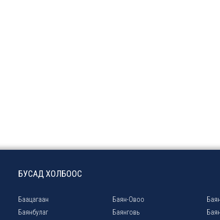
БУСАД ХОЛБООС
Баацагаан
Баян-Овоо
Баян
Баянбулаг
Баянговь
Бая