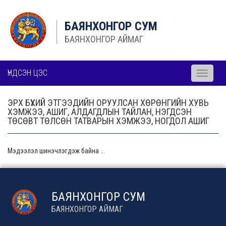
БАЯНХОНГОР СУМ
БАЯНХОНГОР АЙМАГ
ҮНДСЭН ЦЭС
Toggle
navigati
ЭРХ БҮХИЙ ЭТГЭЭДИЙН ОРУУЛСАН ХӨРӨНГИЙН ХУВЬ
ХЭМЖЭЭ, АШИГ, АЛДАГДЛЫН ТАЙЛАН, НЭГДСЭН
ТӨСӨВТ ТӨЛСӨН ТАТВАРЫН ХЭМЖЭЭ, НОГДОЛ АШИГ
Мэдээлэл шинэчлэгдэж байна ...
БАЯНХОНГОР СУМ
БАЯНХОНГОР АЙМАГ