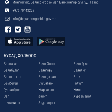
Монгол улс, Баянхонгор аймаг, Баянхонгор сум, ЗДТГазар
+976 70442222
info@bayanhongor.bkh.gov.mn
БУСАД ХОЛБООС
Баацагаан
Баян-Овоо
Баян-Өндөр
Баянбулаг
Баянговь
Баянлиг
Баянхонгор
Баянцагаан
Богд
Бөмбөгөр
Бууцагаан
Галуут
Гурванбулаг
Жаргалант
Жинст
Заг
Өлзийт
Хүрээмарал
Шинэжинст
Эрдэнэцогт