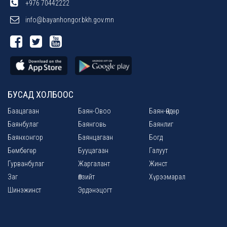
+976 70442222
info@bayanhongor.bkh.gov.mn
БУСАД ХОЛБООС
Баацагаан
Баян-Овоо
Баян-Өндөр
Баянбулаг
Баянговь
Баянлиг
Баянхонгор
Баянцагаан
Богд
Бөмбөгөр
Бууцагаан
Галуут
Гурванбулаг
Жаргалант
Жинст
Заг
Өлзийт
Хүрээмарал
Шинэжинст
Эрдэнэцогт