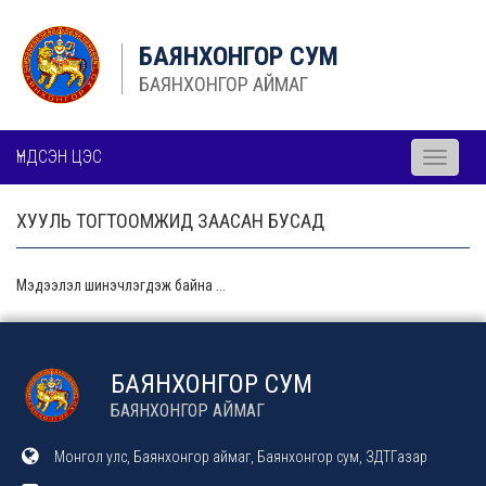
БАЯНХОНГОР СУМ
БАЯНХОНГОР АЙМАГ
ҮНДСЭН ЦЭС
Toggle
navigati
ХУУЛЬ ТОГТООМЖИД ЗААСАН БУСАД
Мэдээлэл шинэчлэгдэж байна ...
БАЯНХОНГОР СУМ
БАЯНХОНГОР АЙМАГ
Монгол улс, Баянхонгор аймаг, Баянхонгор сум, ЗДТГазар