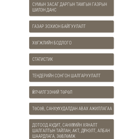
СУМЫН ЗАСАГ ДАРГЫН ТАМГЫН ГАЗРЫН
ШИЛЭН ДАНС
ГАЗАР ЗОХИОН БАЙГУУЛАЛТ
ХӨГЖЛИЙН БОДЛОГО
СТАТИСТИК
ТЕНДЕРИЙН СОНГОН ШАЛГАРУУЛАЛТ
ҮЙЛЧИЛГЭЭНИЙ ТӨРӨЛ
ТӨСӨВ, САНХҮҮ, ХУДАЛДАН АВАХ АЖИЛЛАГАА
ДОТООД АУДИТ, САНХҮҮГИЙН ХЯНАЛТ
ШАЛГАЛТЫН ТАЙЛАН, АКТ, ДҮГНЭЛТ, АЛБАН
ШААРДЛАГА, ЗӨВЛӨМЖ