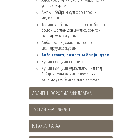
Албан хаагчийн ажлын гүйцэтгэлийг
үнэлэх журам
Ажлын байрны сул орон тооны
мэдээлэл
Төрийн албаны шалгалт өгөх болзол
болон шатлан дэвшүүлэх, сонгон
шалгаруулах журам
Албан хаагч, ажилтныг сонгон
шалгаруулах журам
Албан хаагч, ажилтны ёс зүйн дүрэм
Хүний нөөцийн стратеги
Хүний нөөцийн удирдлагын ил тод
байдлыг хангах чиглэлээр авч
хэрэгжүүлж байгаа арга хэмжээ
АВЛИГЫН ЭСРЭГ ҮЙЛ АЖИЛЛАГАА
ТУСГАЙ ЗӨВШӨӨРӨЛ
ҮЙЛ АЖИЛЛАГАА