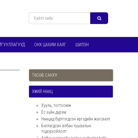
ЙГУУЛЛАГУУД
ОНХ ЦАХИМ ХАЯГ
ШИЛЭН
ТӨСӨВ САНХҮҮ
ХҮНИЙ НӨӨЦ
Хууль, тогтоомж
Ёс зүйн дүрэм
Нөөцөд бүртгэгдсэн иргэдийн жагсаалт
Батлагдсан албан тушаалын
тодорхойлолт