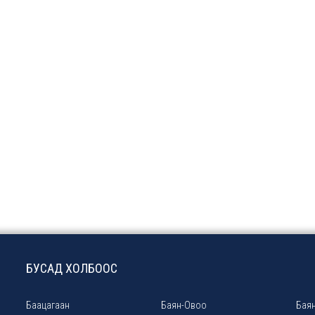
БУСАД ХОЛБООС
Баацагаан
Баян-Овоо
Баян