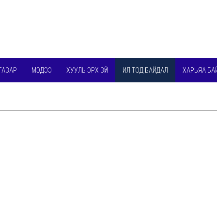
ГАЗАР
МЭДЭЭ
ХУУЛЬ ЭРХ ЗҮЙ
ИЛ ТОД БАЙДАЛ
ХАРЬЯА БА