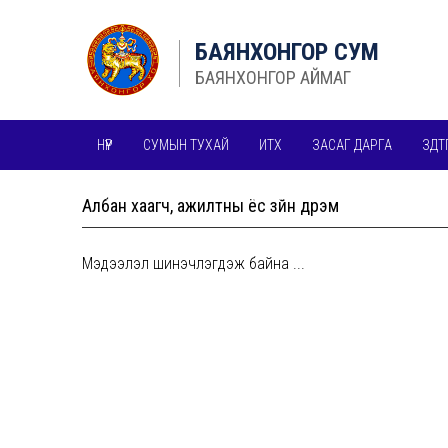
БАЯНХОНГОР СУМ
БАЯНХОНГОР АЙМАГ
НҮҮР
СУМЫН ТУХАЙ
ИТХ
ЗАСАГ ДАРГА
ЗДТ
БУСАД МЭДЭЭЛЛИЙН ИЛ ТОД, НЭЭЛТТЭЙ БАЙДАЛ
Албан хаагч, ажилтны ёс зүйн дүрэм
Мэдээлэл шинэчлэгдэж байна ...