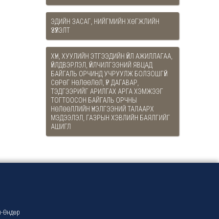
ЭДИЙН ЗАСАГ, НИЙГМИЙН ХӨГЖЛИЙН
ҮЗҮҮЛЭЛТ
XҮН, ХУУЛИЙН ЭТГЭЭДИЙН ҮЙЛ АЖИЛЛАГАА,
ҮЙЛДВЭРЛЭЛ, ҮЙЛЧИЛГЭЭНИЙ ЯВЦАД
БАЙГАЛЬ ОРЧИНД УЧРУУЛЖ БОЛЗОШГҮЙ
СӨРӨГ НӨЛӨӨЛӨЛ, ҮР ДАГАВАР,
ТЭДГЭЭРИЙГ АРИЛГАХ АРГА ХЭМЖЭЭГ
ТОГТООСОН БАЙГАЛЬ ОРЧНЫ
НӨЛӨӨЛЛИЙН ҮНЭЛГЭЭНИЙ ТАЛААРХ
МЭДЭЭЛЭЛ, ГАЗРЫН ХЭВЛИЙН БАЯЛГИЙГ
АШИГЛ
-Өндөр