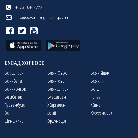
+976 70442222
info@bayanhongor.bkh.gov.mn
БУСАД ХОЛБООС
Баацагаан
Баян-Овоо
Баян-Өндөр
Баянбулаг
Баянговь
Баянлиг
Баянхонгор
Баянцагаан
Богд
Бөмбөгөр
Бууцагаан
Галуут
Гурванбулаг
Жаргалант
Жинст
Заг
Өлзийт
Хүрээмарал
Шинэжинст
Эрдэнэцогт