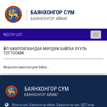
БАЯНХОНГОР СУМ
БАЯНХОНГОР АЙМАГ
ҮНДСЭН ЦЭС
Toggle
navigati
ҮЙЛ АЖИЛЛАГААНДАА МӨРДӨЖ БАЙГАА ХУУЛЬ
ТОГТООМЖ
Мэдээлэл шинэчлэгдэж байна ...
БАЯНХОНГОР СУМ
БАЯНХОНГОР АЙМАГ
Монгол улс, Баянхонгор аймаг, Баянхонгор сум, ЗДТГазар