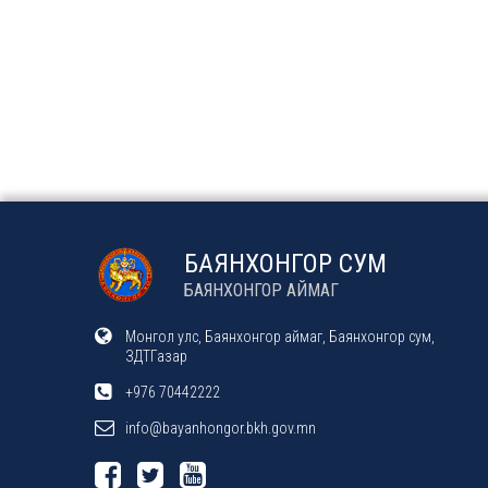
БАЯНХОНГОР СУМ
БАЯНХОНГОР АЙМАГ
Монгол улс, Баянхонгор аймаг, Баянхонгор сум,
ЗДТГазар
+976 70442222
info@bayanhongor.bkh.gov.mn