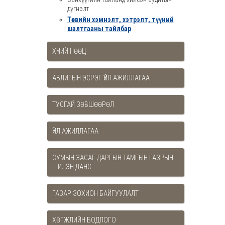
дүгнэлт
Төсвийн хэмнэлт, хэтрэлт, түүний
шалтгааны тайлбар
ХҮНИЙ НӨӨЦ
АВЛИГЫН ЭСРЭГ ҮЙЛ АЖИЛЛАГАА
ТУСГАЙ ЗӨВШӨӨРӨЛ
ҮЙЛ АЖИЛЛАГАА
СУМЫН ЗАСАГ ДАРГЫН ТАМГЫН ГАЗРЫН
ШИЛЭН ДАНС
ГАЗАР ЗОХИОН БАЙГУУЛАЛТ
ХӨГЖЛИЙН БОДЛОГО