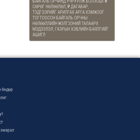
БАЙГАЛЬ ОРЧИНД УЧРУУЛЖ БОЛЗОШГҮЙ
СӨРӨГ НӨЛӨӨЛӨЛ, ҮР ДАГАВАР,
ТЭДГЭЭРИЙГ АРИЛГАХ АРГА ХЭМЖЭЭГ
ТОГТООСОН БАЙГАЛЬ ОРЧНЫ
НӨЛӨӨЛЛИЙН ҮНЭЛГЭЭНИЙ ТАЛААРХ
МЭДЭЭЛЭЛ, ГАЗРЫН ХЭВЛИЙН БАЯЛГИЙГ
АШИГЛ
-Өндөр
нлиг
ут
ст
ээмарал