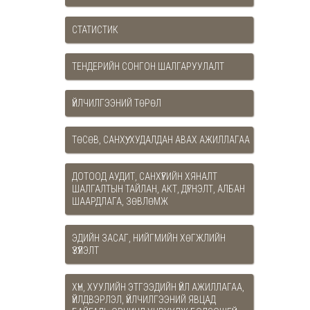
СТАТИСТИК
ТЕНДЕРИЙН СОНГОН ШАЛГАРУУЛАЛТ
ҮЙЛЧИЛГЭЭНИЙ ТӨРӨЛ
ТӨСӨВ, САНХҮҮ, ХУДАЛДАН АВАХ АЖИЛЛАГАА
ДОТООД АУДИТ, САНХҮҮГИЙН ХЯНАЛТ
ШАЛГАЛТЫН ТАЙЛАН, АКТ, ДҮГНЭЛТ, АЛБАН
ШААРДЛАГА, ЗӨВЛӨМЖ
ЭДИЙН ЗАСАГ, НИЙГМИЙН ХӨГЖЛИЙН
ҮЗҮҮЛЭЛТ
XҮН, ХУУЛИЙН ЭТГЭЭДИЙН ҮЙЛ АЖИЛЛАГАА,
ҮЙЛДВЭРЛЭЛ, ҮЙЛЧИЛГЭЭНИЙ ЯВЦАД