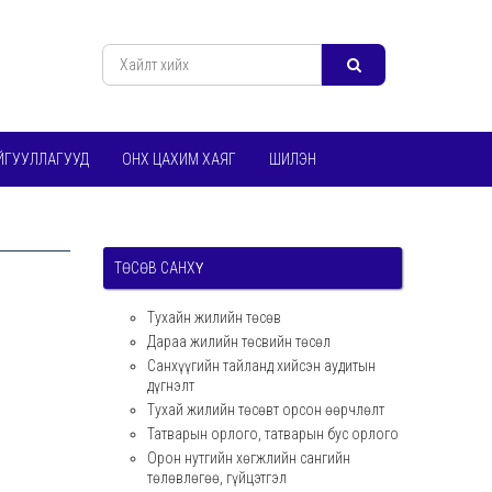
ЙГУУЛЛАГУУД
ОНХ ЦАХИМ ХАЯГ
ШИЛЭН
ТӨСӨВ САНХҮҮ
Тухайн жилийн төсөв
Дараа жилийн төсвийн төсөл
Санхүүгийн тайланд хийсэн аудитын
дүгнэлт
Тухай жилийн төсөвт орсон өөрчлөлт
Татварын орлого, татварын бус орлого
Орон нутгийн хөгжлийн сангийн
төлөвлөгөө, гүйцэтгэл