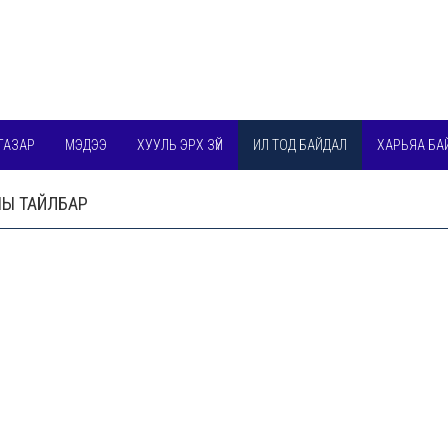
ГАЗАР
МЭДЭЭ
ХУУЛЬ ЭРХ ЗҮЙ
ИЛ ТОД БАЙДАЛ
ХАРЬЯА БА
НЫ ТАЙЛБАР