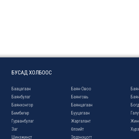
БУСАД ХОЛБООС
Баацагаан
Баян-Овоо
Баян
Баянбулаг
Баянговь
Бая
Баянхонгор
Баянцагаан
Богд
Бөмбөгөр
Бууцагаан
Галу
Гурванбулаг
Жаргалант
Жин
Заг
Өлзийт
Хүр
Шинэжинст
Эрдэнэцогт