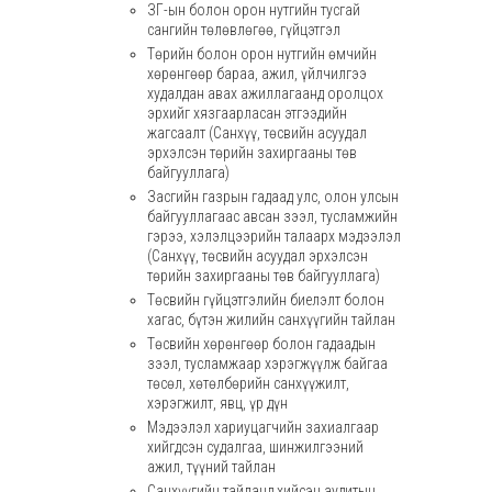
ЗГ-ын болон орон нутгийн тусгай
сангийн төлөвлөгөө, гүйцэтгэл
Төрийн болон орон нутгийн өмчийн
хөрөнгөөр бараа, ажил, үйлчилгээ
худалдан авах ажиллагаанд оролцох
эрхийг хязгаарласан этгээдийн
жагсаалт (Санхүү, төсвийн асуудал
эрхэлсэн төрийн захиргааны төв
байгууллага)
Засгийн газрын гадаад улс, олон улсын
байгууллагаас авсан зээл, тусламжийн
гэрээ, хэлэлцээрийн талаарх мэдээлэл
(Cанхүү, төсвийн асуудал эрхэлсэн
төрийн захиргааны төв байгууллага)
Төсвийн гүйцэтгэлийн биелэлт болон
хагас, бүтэн жилийн санхүүгийн тайлан
Төсвийн хөрөнгөөр болон гадаадын
зээл, тусламжаар хэрэгжүүлж байгаа
төсөл, хөтөлбөрийн санхүүжилт,
хэрэгжилт, явц, үр дүн
Мэдээлэл хариуцагчийн захиалгаар
хийгдсэн судалгаа, шинжилгээний
ажил, түүний тайлан
Санхүүгийн тайланд хийсэн аудитын