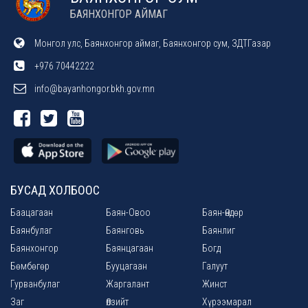
БАЯНХОНГОР АЙМАГ
Монгол улс, Баянхонгор аймаг, Баянхонгор сум, ЗДТГазар
+976 70442222
info@bayanhongor.bkh.gov.mn
БУСАД ХОЛБООС
Баацагаан
Баян-Овоо
Баян-Өндөр
Баянбулаг
Баянговь
Баянлиг
Баянхонгор
Баянцагаан
Богд
Бөмбөгөр
Бууцагаан
Галуут
Гурванбулаг
Жаргалант
Жинст
Заг
Өлзийт
Хүрээмарал