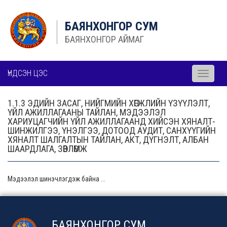
БАЯНХОНГОР СУМ
БАЯНХОНГОР АЙМАГ
ҮНДСЭН ЦЭС
Toggle
navigati
1.1.3 ЭДИЙН ЗАСАГ, НИЙГМИЙН ХӨГЖЛИЙН ҮЗҮҮЛЭЛТ,
ҮЙЛ АЖИЛЛАГААНЫ ТАЙЛАН, МЭДЭЭЛЭЛ
ХАРИУЦАГЧИЙН ҮЙЛ АЖИЛЛАГААНД ХИЙСЭН ХЯНАЛТ-
ШИНЖИЛГЭЭ, ҮНЭЛГЭЭ, ДОТООД АУДИТ, САНХҮҮГИЙН
ХЯНАЛТ ШАЛГАЛТЫН ТАЙЛАН, АКТ, ДҮГНЭЛТ, АЛБАН
ШААРДЛАГА, ЗӨВЛӨМЖ
Мэдээлэл шинэчлэгдэж байна ...
БАЯНХОНГОР СУМ